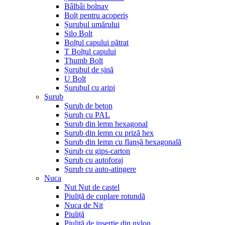
Bâlbâi bolnav
Bolț pentru acoperiș
Șurubul umărului
Silo Bolt
Bolțul capului pătrat
T Bolțul capului
Thumb Bolt
Șurubul de șină
U Bolt
Șurubul cu aripi
Şurub
Șurub de beton
Șurub cu PAL
Surub din lemn hexagonal
Surub din lemn cu priză hex
Surub din lemn cu flanșă hexagonală
Șurub cu gips-carton
Șurub cu autoforaj
Șurub cu auto-atingere
Nuca
Nut Nut de castel
Piuliță de cuplare rotundă
Nuca de Nit
Piuliță
Piuliță de inserție din nylon