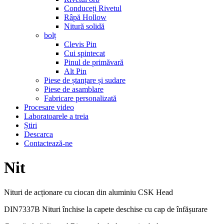
Conduceți Rivetul
Râpă Hollow
Nitură solidă
bolț
Clevis Pin
Cui spintecat
Pinul de primăvară
Alt Pin
Piese de ștanțare și sudare
Piese de asamblare
Fabricare personalizată
Procesare video
Laboratoarele a treia
Știri
Descarca
Contactează-ne
Nit
Nituri de acționare cu ciocan din aluminiu CSK Head
DIN7337B Nituri închise la capete deschise cu cap de înfășurare