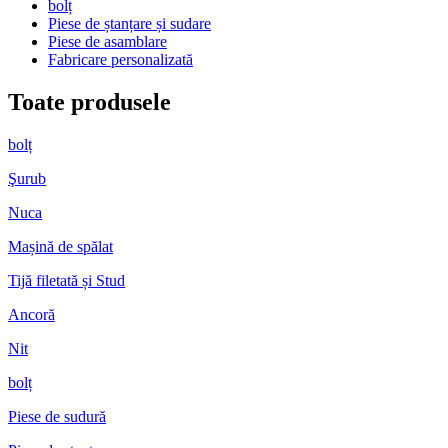
bolț
Piese de ștanțare și sudare
Piese de asamblare
Fabricare personalizată
Toate produsele
bolț
Şurub
Nuca
Mașină de spălat
Tijă filetată și Stud
Ancoră
Nit
bolț
Piese de sudură