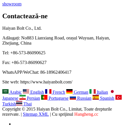
showroom
Contactează-ne
Haiyan Bolt Co., Ltd.
Adăugați: No883 Lianxiang Road, orașul Wuyuan, Haiyan,
Zhejiang, China
Tel: +86-573-86090625
Fax: +86-573-86090627
WhatsAPP/WeChat: 86-18962406417
Site web: https://www.haiyanbolt.com/
Arabic
English
French
German
Italian
Japanese
Persian
Portuguese
Russian
Spanish
Turkish
Thai
Copyright © 2015 Haiyan Bolt Co., Limitat, Toate drepturile
rezervate. |
Sitemap XML
| Cu sprijinul
Hangheng.cc