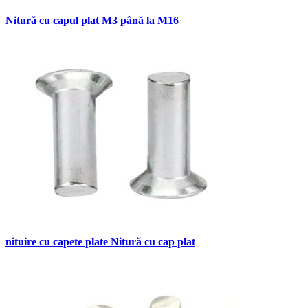
Nitură cu capul plat M3 până la M16
nituire cu capete plate Nitură cu cap plat