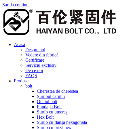
Sari la conținut
Acasă
Despre noi
Vedere din fabrică
Certificare
Serviciu exclusiv
De ce noi
FAQS
Produse
bolț
Cherestea de cherestea
Șurubul carului
Ochiul bolt
Fundația Bolt
Șurub cu umeraș
Hex Bolt
Șurub cu flanșă hexagonală
Șurub cu priză hex