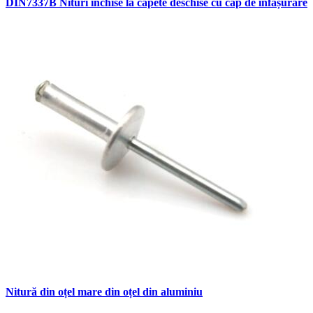
DIN7337B Nituri închise la capete deschise cu cap de înfășurare
Nitură din oțel mare din oțel din aluminiu