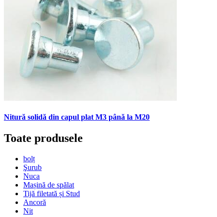
Nitură solidă din capul plat M3 până la M20
Toate produsele
bolț
Şurub
Nuca
Mașină de spălat
Tijă filetată și Stud
Ancoră
Nit