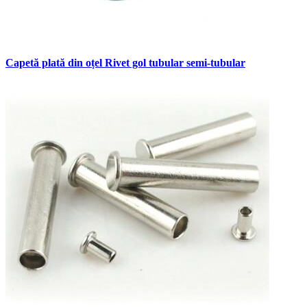
Capetă plată din oțel Rivet gol tubular semi-tubular