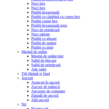
Nuci hex
Nuci hex
Piuliță hexagonală
Piuliță cu căpățină cu cupru hex
Piuliță cuplaj hex
Piuliță hexagonală grea
Nuci de primăvară
Nuci pătrate
Piuliță cu gheare
Piuliță de sudare
Piuliță cu aripi
Mașină de spălat
Mașină de spălat plat
Șaibă de blocare
Șaibă de primăvară
Alte șaibe
Tijă filetată și Stud
Ancoră
Aruncați în ancoră
Ancore de mânecă
Ancorare de comutare
Zăpadă de ancoră
Altă ancoră
Nit
Rivetul orb